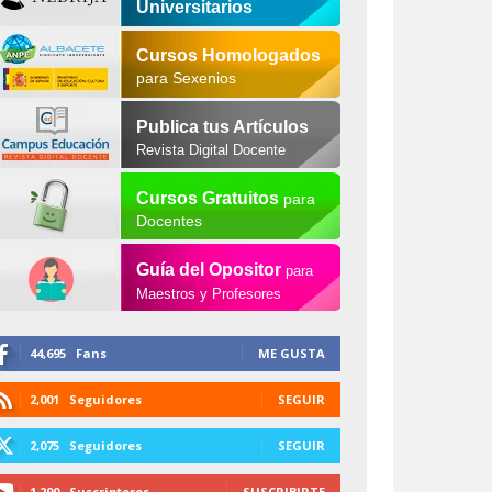
Universitarios
Cursos Homologados
para Sexenios
Publica tus Artículos
Revista Digital Docente
Cursos Gratuitos
para
Docentes
Guía del Opositor
para
Maestros y Profesores
44,695
Fans
ME GUSTA
2,001
Seguidores
SEGUIR
2,075
Seguidores
SEGUIR
1,290
Suscriptores
SUSCRIBIRTE