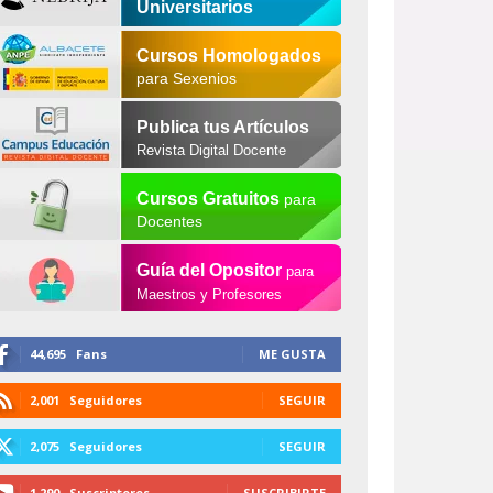
Universitarios
Cursos Homologados
para Sexenios
Publica tus Artículos
Revista Digital Docente
Cursos Gratuitos
para
Docentes
Guía del Opositor
para
Maestros y Profesores
44,695
Fans
ME GUSTA
2,001
Seguidores
SEGUIR
2,075
Seguidores
SEGUIR
1,290
Suscriptores
SUSCRIBIRTE