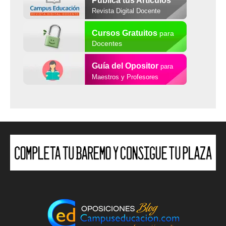
Publica tus Artículos
Revista Digital Docente
Cursos Gratuitos
para
Docentes
Guía del Opositor
para
Maestros y Profesores