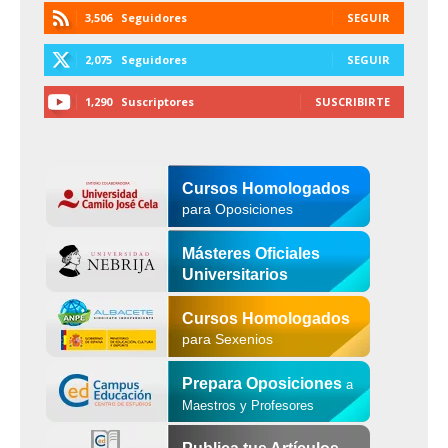
3,506
Seguidores
SEGUIR
2,075
Seguidores
SEGUIR
1,290
Suscriptores
SUSCRIBIRTE
Cursos Homologados
para Oposiciones
Másteres Oficiales
Universitarios
Cursos Homologados
para Sexenios
Prepara Oposiciones
a
Maestros y Profesores