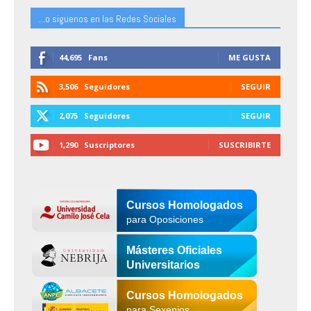
...o siguenos en las Redes Sociales
44,695
Fans
ME GUSTA
3,506
Seguidores
SEGUIR
2,075
Seguidores
SEGUIR
1,290
Suscriptores
SUSCRIBIRTE
Cursos Homologados
para Oposiciones
Másteres Oficiales
Universitarios
Cursos Homologados
para Sexenios