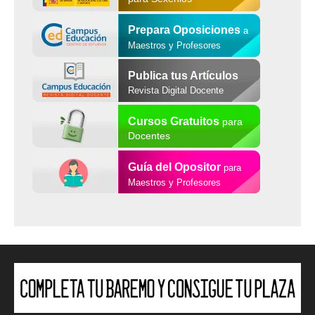
Prepara Oposiciones
a
Maestros y Profesores
Publica tus Artículos
Revista Digital Docente
Cursos Gratuitos
para
Docentes
Guía del Opositor
para
Maestros y Profesores