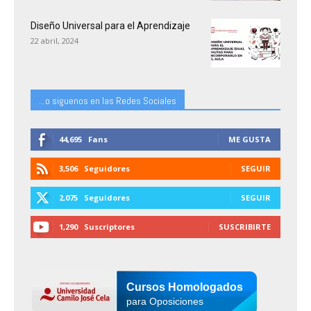
Diseño Universal para el Aprendizaje
22 abril, 2024
...o siguenos en las Redes Sociales
44,695
Fans
ME GUSTA
3,506
Seguidores
SEGUIR
2,075
Seguidores
SEGUIR
1,290
Suscriptores
SUSCRIBIRTE
Cursos Homologados
para Oposiciones