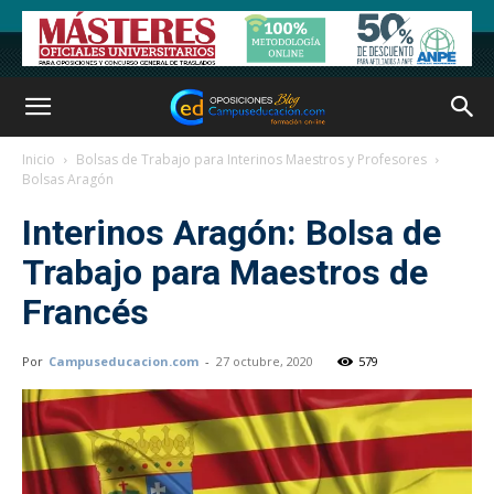
Inicio
Bolsas de Trabajo para Interinos Maestros y Profesores
Bolsas Aragón
Interinos Aragón: Bolsa de
Trabajo para Maestros de
Francés
Por
Campuseducacion.com
-
27 octubre, 2020
579