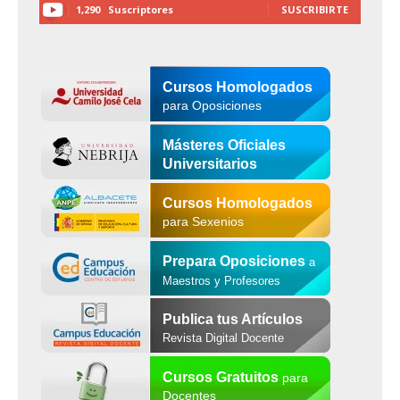
1,290
Suscriptores
SUSCRIBIRTE
Cursos Homologados
para Oposiciones
Másteres Oficiales
Universitarios
Cursos Homologados
para Sexenios
Prepara Oposiciones
a
Maestros y Profesores
Publica tus Artículos
Revista Digital Docente
Cursos Gratuitos
para
Docentes