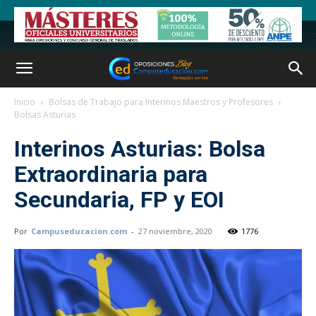
Inicio
Bolsas de Trabajo para Interinos Maestros y Profesores
Bolsas Asturias
Interinos Asturias: Bolsa
Extraordinaria para
Secundaria, FP y EOI
Por
Campuseducacion.com
-
27 noviembre, 2020
1776