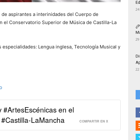
Ed
24
 de aspirantes a interinidades del Cuerpo de
n el Conservatorio Superior de Música de Castilla-La
¿P
Má
29
s especialidades: Lengua inglesa, Tecnología Musical y
Di
Ap
22
o
 #ArtesEscénicas en el
 #Castilla-LaMancha
COMPARTIR EN X