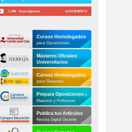
1,290
Suscriptores
SUSCRIBIRTE
Cursos Homologados
para Oposiciones
Másteres Oficiales
Universitarios
Cursos Homologados
para Sexenios
Prepara Oposiciones
a
Maestros y Profesores
Publica tus Artículos
Revista Digital Docente