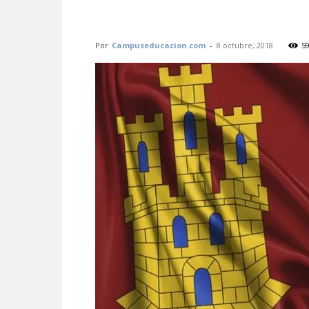
Por
Campuseducacion.com
-
8 octubre, 2018
5