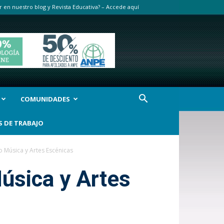
r en nuestro blog y Revista Educativa? – Accede aquí
COMUNIDADES
S DE TRABAJO
o Música y Artes Escénicas
Música y Artes