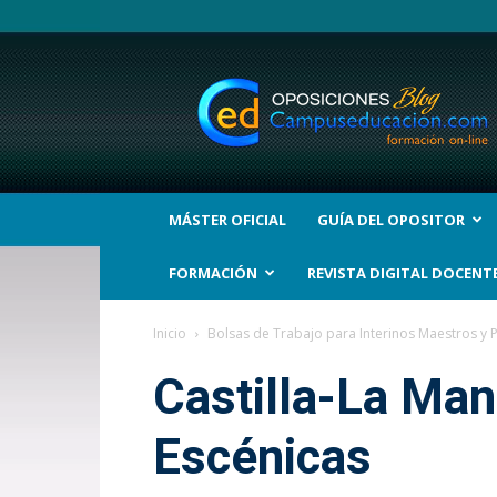
BLOG
Noticias
Oposiciones
y
bolsas
Trabajo
Interinos.
MÁSTER OFICIAL
GUÍA DEL OPOSITOR
Campuseducacion.com
FORMACIÓN
REVISTA DIGITAL DOCENT
Inicio
Bolsas de Trabajo para Interinos Maestros y 
Castilla-La Man
Escénicas