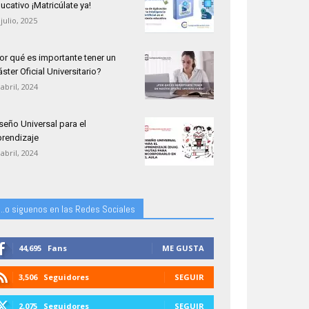
ucativo ¡Matricúlate ya!
 julio, 2025
or qué es importante tener un
ster Oficial Universitario?
 abril, 2024
seño Universal para el
rendizaje
 abril, 2024
...o siguenos en las Redes Sociales
44,695
Fans
ME GUSTA
3,506
Seguidores
SEGUIR
2,075
Seguidores
SEGUIR