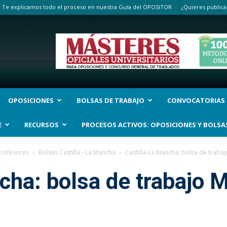
Te explicamos todo el proceso en nuestra Guía del OPOSITOR
¿Quieres publica
OPOSICIONES
BOLSAS DE TRABAJO
CONVOCATORIAS
E
RECURSOS
PROCESOS ACTIVOS: OPOSICIONES Y BOLSA
Profesores
Bolsas Castilla - La Mancha
Castilla-La Mancha: bolsa de trabaj
cha: bolsa de trabajo 