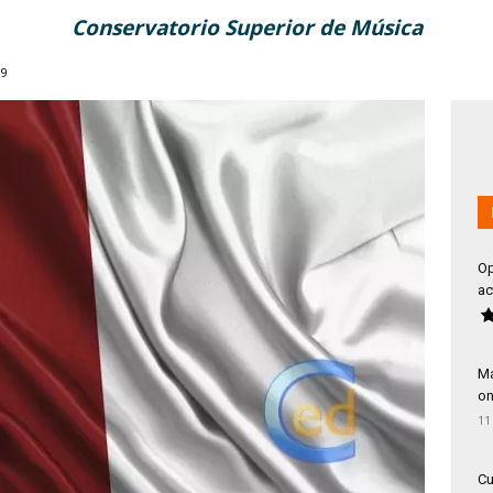
Conservatorio Superior de Música
99
Op
ac
Má
on
11
Cu