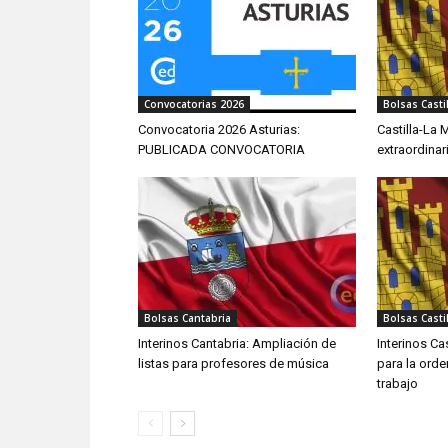
Convocatorias 2026
Bolsas Casti
Convocatoria 2026 Asturias:
Castilla-La
PUBLICADA CONVOCATORIA
extraordina
Bolsas Cantabria
Bolsas Casti
Interinos Cantabria: Ampliación de
Interinos Ca
listas para profesores de música
para la ord
trabajo