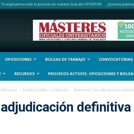
Te explicamos todo el proceso en nuestra Guía del OPOSITOR
¿Quieres publica
OPOSICIONES
BOLSAS DE TRABAJO
CONVOCATORIAS
E
RECURSOS
PROCESOS ACTIVOS: OPOSICIONES Y BOLSA
Profesores
Bolsas Castilla - La Mancha
Maestros CLM: adjudicación definit
djudicación definitiva