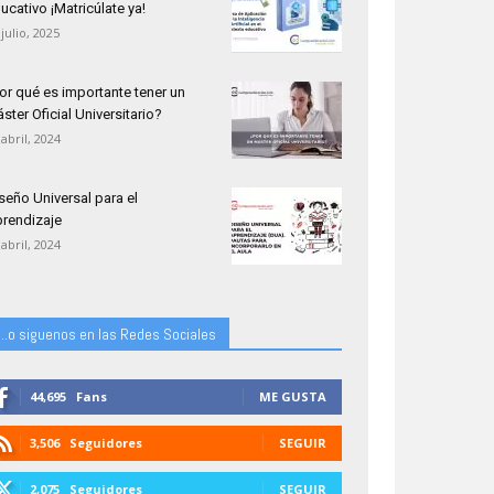
ucativo ¡Matricúlate ya!
 julio, 2025
or qué es importante tener un
ster Oficial Universitario?
 abril, 2024
seño Universal para el
rendizaje
 abril, 2024
...o siguenos en las Redes Sociales
44,695
Fans
ME GUSTA
3,506
Seguidores
SEGUIR
2,075
Seguidores
SEGUIR