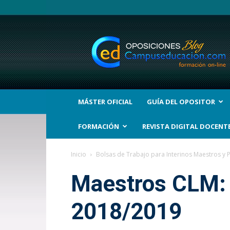
BLOG
Noticias
Oposiciones
y
bolsas
Trabajo
Interinos.
MÁSTER OFICIAL
GUÍA DEL OPOSITOR
Campuseducacion.com
FORMACIÓN
REVISTA DIGITAL DOCENT
Inicio
Bolsas de Trabajo para Interinos Maestros y 
Maestros CLM: a
2018/2019