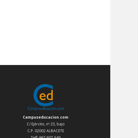
Campuseducacion.com
C/ Ejército, nº 23, bajo
C.P. 02002 ALBACETE
Telf: 967 607 349