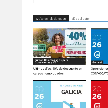
Artículos relacionados
Más del autor
Cursos Homologados para
Oposiciones y CGT
General
Últimos días: 40% de descuento en
Oposicione
cursos homologados
CONVOCATOR