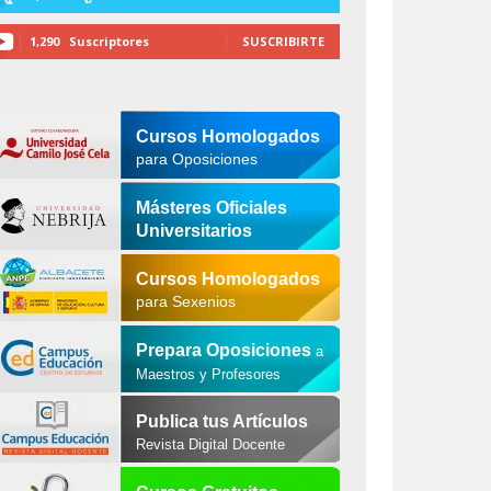
1,290
Suscriptores
SUSCRIBIRTE
Cursos Homologados
para Oposiciones
Másteres Oficiales
Universitarios
Cursos Homologados
para Sexenios
Prepara Oposiciones
a
Maestros y Profesores
Publica tus Artículos
Revista Digital Docente