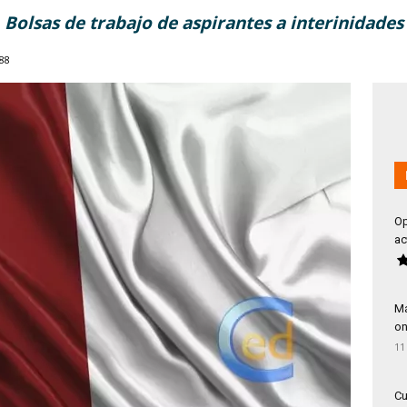
Bolsas de trabajo de aspirantes a interinidades
88
Op
ac
Má
on
11
Cu