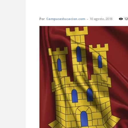
Por
Campuseducacion.com
-
10 agosto, 2018
12