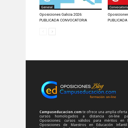
General
Convocatori
Oposiciones Galicia 2026:
Oposiciones
PUBLICADA CONVOCATORIA
PUBLICADA
Campuseducacion.com
te ofrece una amplia oferta
cursos homologados a distancia on-line pa
Oposiciones: cursos válidos para méritos en 
Oposiciones de Maestros en Educación Infanti