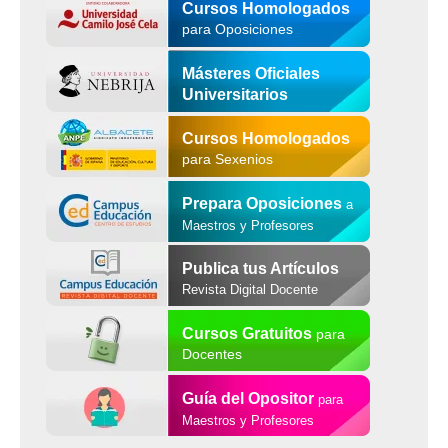
Cursos Homologados
para Oposiciones
Másteres Oficiales
Universitarios
Cursos Homologados
para Sexenios
Prepara Oposiciones
a
Maestros y Profesores
Publica tus Artículos
Revista Digital Docente
Cursos Gratuitos
para
Docentes
Guía del Opositor
para
Maestros y Profesores