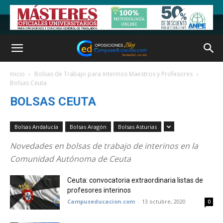
Inicio
Bolsas de Trabajo para Interinos Maestros y Profesores
Bolsas Ceuta
BOLSAS CEUTA
Bolsas Andalucía
Bolsas Aragón
Bolsas Asturias
Novedades en bolsas de trabajo de interinos en la
Comunidad Autónoma de Ceuta
Ceuta: convocatoria extraordinaria listas de
profesores interinos
Campuseducacion.com
-
13 octubre, 2020
0