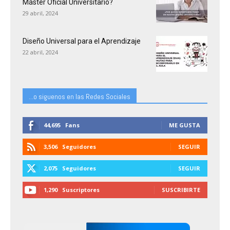
Máster Oficial Universitario?
29 abril, 2024
Diseño Universal para el Aprendizaje
22 abril, 2024
...o siguenos en las Redes Sociales
44,695
Fans
ME GUSTA
3,506
Seguidores
SEGUIR
2,075
Seguidores
SEGUIR
1,290
Suscriptores
SUSCRIBIRTE