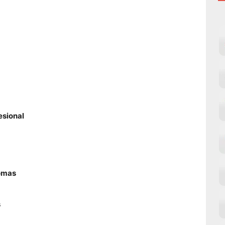
esional
iomas
s