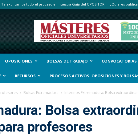
Te explicamos todo el proceso en nuestra Guía del OPOSITOR
¿Quieres publica
OPOSICIONES
BOLSAS DE TRABAJO
CONVOCATORIAS
E
RECURSOS
PROCESOS ACTIVOS: OPOSICIONES Y BOLSA
Profesores
Bolsas Extremadura
Interinos Extremadura: Bolsa extraordina
madura: Bolsa extraordi
para profesores