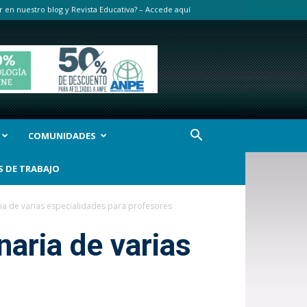
r en nuestro blog y Revista Educativa? – Accede aquí
COMUNIDADES
S DE TRABAJO
ria de varias especialidades para profesores
naria de varias