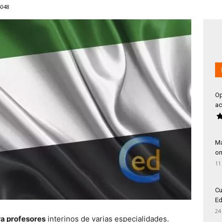
4048
Op
ac
Má
on
11
Cu
Ed
24
ra profesores
interinos de varias especialidades.