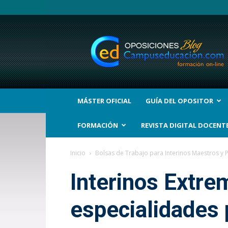
BLOG
Noticias
Oposiciones
y
bolsas
Trabajo
Interinos.
MÁSTER OFICIAL
GUÍA DEL OPOSITOR
Campuseducacion.com
FORMACIÓN
REVISTA DIGITAL DOCENT
Inicio
Bolsas de Trabajo para Interinos Maestros y 
Interinos Extre
especialidades 