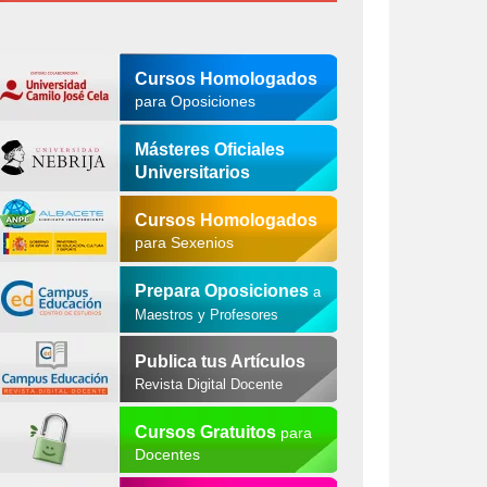
Cursos Homologados
para Oposiciones
Másteres Oficiales
Universitarios
Cursos Homologados
para Sexenios
Prepara Oposiciones
a
Maestros y Profesores
Publica tus Artículos
Revista Digital Docente
Cursos Gratuitos
para
Docentes