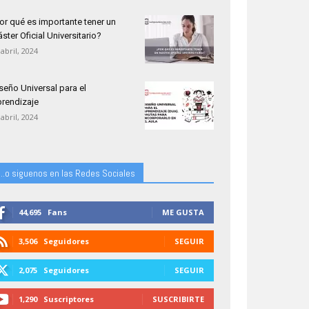
or qué es importante tener un
ster Oficial Universitario?
 abril, 2024
seño Universal para el
rendizaje
 abril, 2024
...o siguenos en las Redes Sociales
44,695
Fans
ME GUSTA
3,506
Seguidores
SEGUIR
2,075
Seguidores
SEGUIR
1,290
Suscriptores
SUSCRIBIRTE