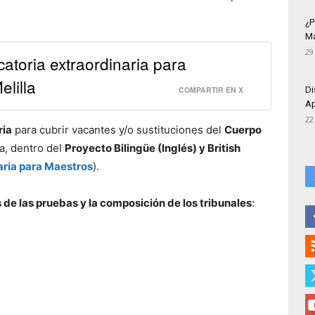
¿P
Má
29
atoria extraordinaria para
lilla
Di
COMPARTIR EN X
Ap
22
ria
para cubrir vacantes y/o sustituciones del
Cuerpo
ia, dentro del
Proyecto Bilingüe (Inglés) y British
naria para Maestros
).
 de las pruebas y la composición de los tribunales
: