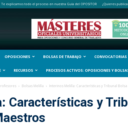
Te explicamos todo el proceso en nuestra Guía del OPOSITOR
¿Quieres publica
OPOSICIONES
BOLSAS DE TRABAJO
CONVOCATORIAS
E
RECURSOS
PROCESOS ACTIVOS: OPOSICIONES Y BOLSA
Profesores
Bolsas Melilla
Interinos Melilla: Características y Tribunal Bols
a: Características y Tri
Maestros