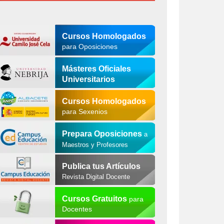
Cursos Homologados
para Oposiciones
Másteres Oficiales
Universitarios
Cursos Homologados
para Sexenios
Prepara Oposiciones
a
Maestros y Profesores
Publica tus Artículos
Revista Digital Docente
Cursos Gratuitos
para
Docentes