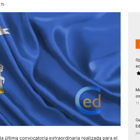
975
Op
ac
Má
on
11
Cu
Ed
24
la última convocatoria extraordinaria realizada para el