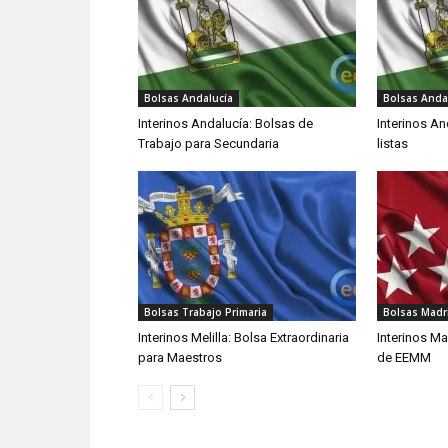
Bolsas Andalucía
Bolsas Anda
Interinos Andalucía: Bolsas de
Interinos An
Trabajo para Secundaria
listas
Bolsas Trabajo Primaria
Bolsas Madr
Interinos Melilla: Bolsa Extraordinaria
Interinos Ma
para Maestros
de EEMM