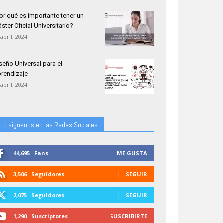
or qué es importante tener un
ster Oficial Universitario?
 abril, 2024
seño Universal para el
rendizaje
 abril, 2024
...o siguenos en las Redes Sociales
44,695
Fans
ME GUSTA
3,506
Seguidores
SEGUIR
2,075
Seguidores
SEGUIR
1,290
Suscriptores
SUSCRIBIRTE