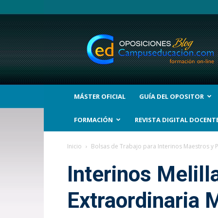
BLOG
Noticias
Oposiciones
y
bolsas
Trabajo
Interinos.
MÁSTER OFICIAL
GUÍA DEL OPOSITOR
Campuseducacion.com
FORMACIÓN
REVISTA DIGITAL DOCENT
Inicio
Bolsas de Trabajo para Interinos Maestros y 
Interinos Melill
Extraordinaria 