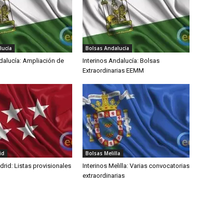
lucía
Bolsas Andalucía
dalucía: Ampliación de
Interinos Andalucía: Bolsas
Extraordinarias EEMM
id
Bolsas Melilla
drid: Listas provisionales
Interinos Melilla: Varias convocatorias
extraordinarias