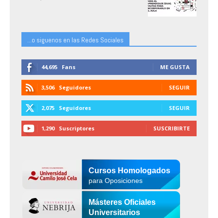
...o siguenos en las Redes Sociales
44,695
Fans
ME GUSTA
3,506
Seguidores
SEGUIR
2,075
Seguidores
SEGUIR
1,290
Suscriptores
SUSCRIBIRTE
Cursos Homologados
para Oposiciones
Másteres Oficiales
Universitarios