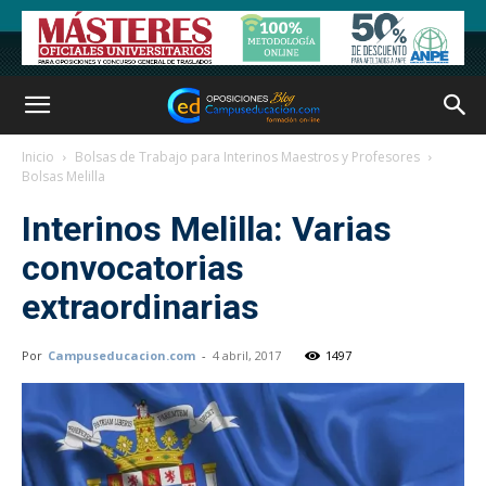
Inicio
Bolsas de Trabajo para Interinos Maestros y Profesores
Bolsas Melilla
Interinos Melilla: Varias
convocatorias
extraordinarias
Por
Campuseducacion.com
-
4 abril, 2017
1497