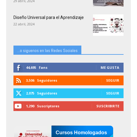
29 abril, 2024
Diseño Universal para el Aprendizaje
22 abril, 2024
...o siguenos en las Redes Sociales
44,695
Fans
ME GUSTA
3,506
Seguidores
SEGUIR
2,075
Seguidores
SEGUIR
1,290
Suscriptores
SUSCRIBIRTE
Cursos Homologados