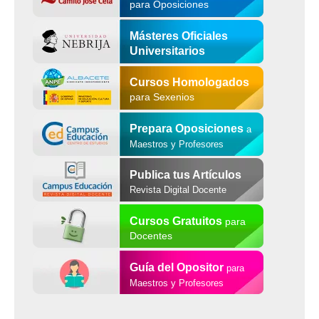
para Oposiciones
Másteres Oficiales
Universitarios
Cursos Homologados
para Sexenios
Prepara Oposiciones
a
Maestros y Profesores
Publica tus Artículos
Revista Digital Docente
Cursos Gratuitos
para
Docentes
Guía del Opositor
para
Maestros y Profesores