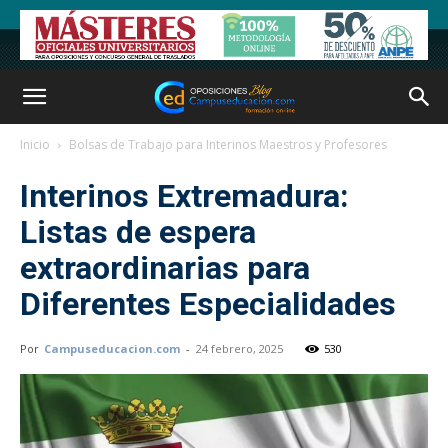
Inicio
Bolsas de Trabajo para Interinos Maestros y Profesores
Interinos Extremadura:
Listas de espera
extraordinarias para
Diferentes Especialidades
Por
Campuseducacion.com
-
24 febrero, 2025
530