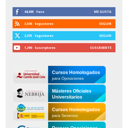
44,695
Fans
ME GUSTA
3,506
Seguidores
SEGUIR
2,075
Seguidores
SEGUIR
1,290
Suscriptores
SUSCRIBIRTE
Cursos Homologados
para Oposiciones
Másteres Oficiales
Universitarios
Cursos Homologados
para Sexenios
Prepara Oposiciones