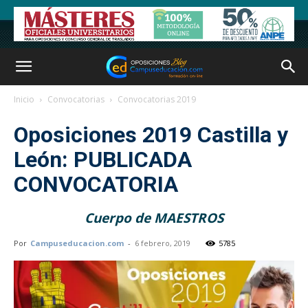
Inicio
Convocatorias
Convocatorias 2019
Oposiciones 2019 Castilla y
León: PUBLICADA
CONVOCATORIA
Cuerpo de MAESTROS
Por
Campuseducacion.com
-
6 febrero, 2019
5785