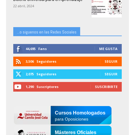
22 abril, 2024
...o siguenos en las Redes Sociales
44,695
Fans
ME GUSTA
3,506
Seguidores
SEGUIR
2,075
Seguidores
SEGUIR
1,290
Suscriptores
SUSCRIBIRTE
Cursos Homologados
para Oposiciones
Másteres Oficiales