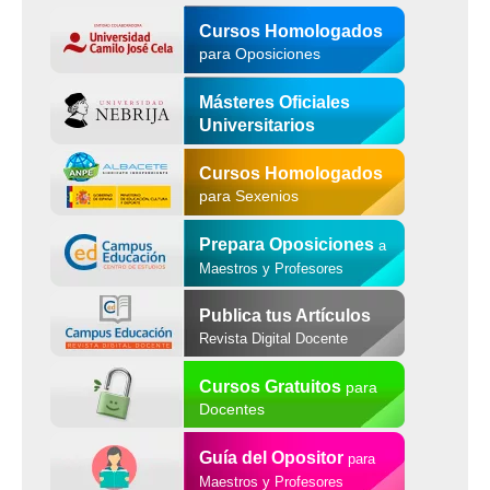
Cursos Homologados
para Oposiciones
Másteres Oficiales
Universitarios
Cursos Homologados
para Sexenios
Prepara Oposiciones
a
Maestros y Profesores
Publica tus Artículos
Revista Digital Docente
Cursos Gratuitos
para
Docentes
Guía del Opositor
para
Maestros y Profesores