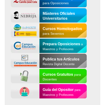
para Oposiciones
Másteres Oficiales
Universitarios
Cursos Homologados
para Sexenios
Prepara Oposiciones
a
Maestros y Profesores
Publica tus Artículos
Revista Digital Docente
Cursos Gratuitos
para
Docentes
Guía del Opositor
para
Maestros y Profesores