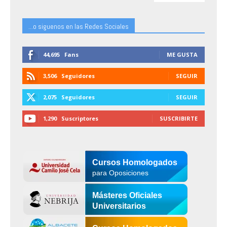
...o siguenos en las Redes Sociales
44,695
Fans
ME GUSTA
3,506
Seguidores
SEGUIR
2,075
Seguidores
SEGUIR
1,290
Suscriptores
SUSCRIBIRTE
Cursos Homologados
para Oposiciones
Másteres Oficiales
Universitarios