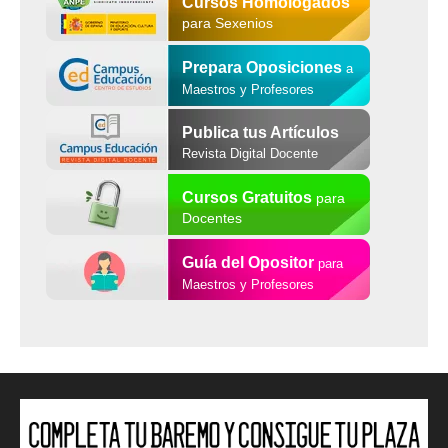
Cursos Homologados
para Sexenios
Prepara Oposiciones
a
Maestros y Profesores
Publica tus Artículos
Revista Digital Docente
Cursos Gratuitos
para
Docentes
Guía del Opositor
para
Maestros y Profesores