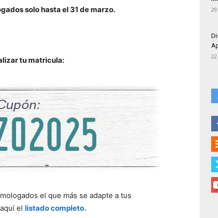
ados solo hasta el 31 de marzo.
29
Di
Ap
22
alizar tu matricula:
omologados el que más se adapte a tus
aquí el
listado completo.