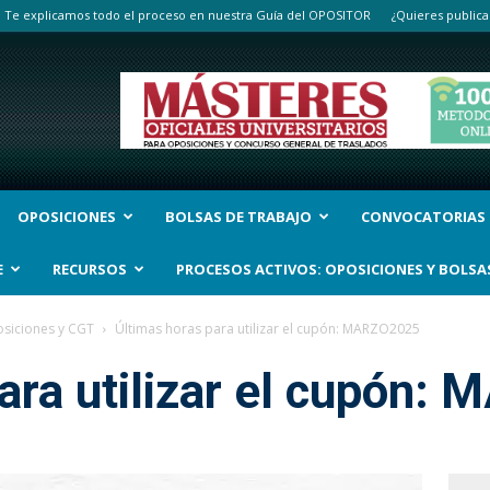
Te explicamos todo el proceso en nuestra Guía del OPOSITOR
¿Quieres publica
OPOSICIONES
BOLSAS DE TRABAJO
CONVOCATORIAS
E
RECURSOS
PROCESOS ACTIVOS: OPOSICIONES Y BOLSA
siciones y CGT
Últimas horas para utilizar el cupón: MARZO2025
ara utilizar el cupón