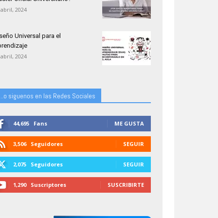
 abril, 2024
seño Universal para el
rendizaje
 abril, 2024
...o siguenos en las Redes Sociales
44,695
Fans
ME GUSTA
3,506
Seguidores
SEGUIR
2,075
Seguidores
SEGUIR
1,290
Suscriptores
SUSCRIBIRTE