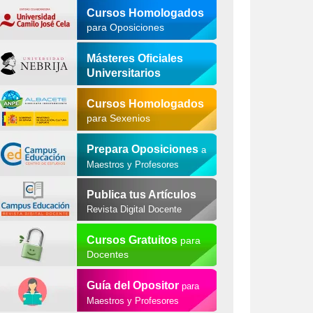
Cursos Homologados
para Oposiciones
Másteres Oficiales
Universitarios
Cursos Homologados
para Sexenios
Prepara Oposiciones
a
Maestros y Profesores
Publica tus Artículos
Revista Digital Docente
Cursos Gratuitos
para
Docentes
Guía del Opositor
para
Maestros y Profesores