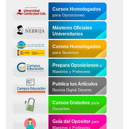
Cursos Homologados
para Oposiciones
Másteres Oficiales
Universitarios
Cursos Homologados
para Sexenios
Prepara Oposiciones
a
Maestros y Profesores
Publica tus Artículos
Revista Digital Docente
Cursos Gratuitos
para
Docentes
Guía del Opositor
para
Maestros y Profesores