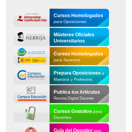
Cursos Homologados
para Oposiciones
Másteres Oficiales
Universitarios
Cursos Homologados
para Sexenios
Prepara Oposiciones
a
Maestros y Profesores
Publica tus Artículos
Revista Digital Docente
Cursos Gratuitos
para
Docentes
Guía del Opositor
para