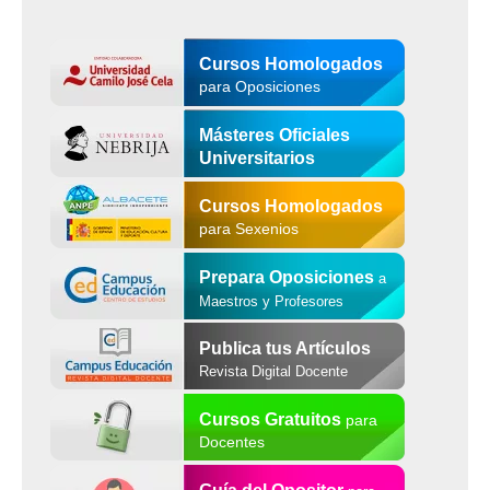
Cursos Homologados
para Oposiciones
Másteres Oficiales
Universitarios
Cursos Homologados
para Sexenios
Prepara Oposiciones
a
Maestros y Profesores
Publica tus Artículos
Revista Digital Docente
Cursos Gratuitos
para
Docentes
Guía del Opositor