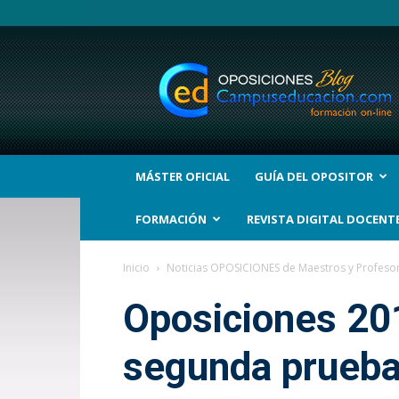
BLOG
Noticias
Oposiciones
y
bolsas
Trabajo
Interinos.
MÁSTER OFICIAL
GUÍA DEL OPOSITOR
Campuseducacion.com
FORMACIÓN
REVISTA DIGITAL DOCENT
Inicio
Noticias OPOSICIONES de Maestros y Profeso
Oposiciones 201
segunda prueb