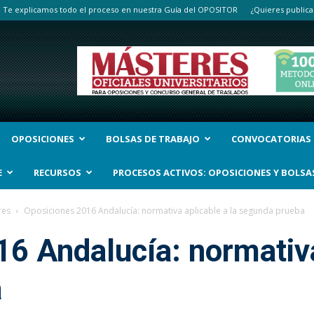
Te explicamos todo el proceso en nuestra Guía del OPOSITOR
¿Quieres publica
OPOSICIONES
BOLSAS DE TRABAJO
CONVOCATORIAS
E
RECURSOS
PROCESOS ACTIVOS: OPOSICIONES Y BOLSA
res
Oposiciones 2016 Andalucía: normativa aplicable a la segunda prueba
6 Andalucía: normativa
a