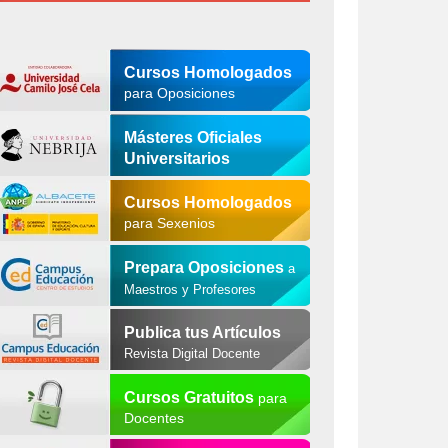
Cursos Homologados
para Oposiciones
Másteres Oficiales
Universitarios
Cursos Homologados
para Sexenios
Prepara Oposiciones
a
Maestros y Profesores
Publica tus Artículos
Revista Digital Docente
Cursos Gratuitos
para
Docentes