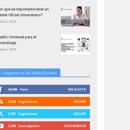
or qué es importante tener un
ster Oficial Universitario?
 abril, 2024
seño Universal para el
rendizaje
 abril, 2024
...o siguenos en las Redes Sociales
44,695
Fans
ME GUSTA
3,506
Seguidores
SEGUIR
2,075
Seguidores
SEGUIR
1,290
Suscriptores
SUSCRIBIRTE