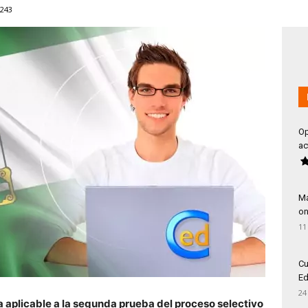
243
Op
ac
Má
on
11
Cu
Ed
24
 aplicable a la segunda prueba del proceso selectivo