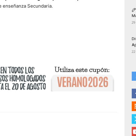
de enseñanza Secundaria.
¿P
Má
29
Di
Ap
22