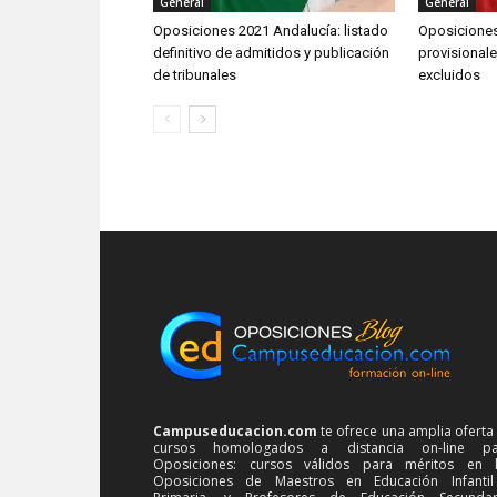
General
General
Oposiciones 2021 Andalucía: listado
Oposiciones 
definitivo de admitidos y publicación
provisional
de tribunales
excluidos
Campuseducacion.com
te ofrece una amplia oferta
cursos homologados a distancia on-line pa
Oposiciones: cursos válidos para méritos en 
Oposiciones de Maestros en Educación Infanti