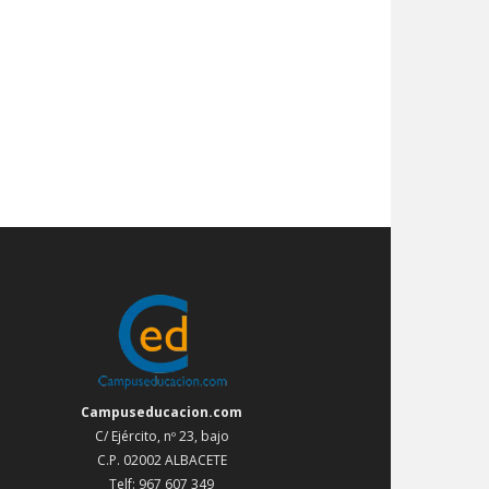
Campuseducacion.com
C/ Ejército, nº 23, bajo
C.P. 02002 ALBACETE
Telf: 967 607 349