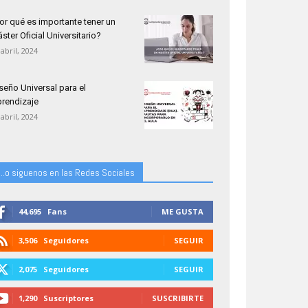
or qué es importante tener un
ster Oficial Universitario?
 abril, 2024
seño Universal para el
rendizaje
 abril, 2024
...o siguenos en las Redes Sociales
44,695
Fans
ME GUSTA
3,506
Seguidores
SEGUIR
2,075
Seguidores
SEGUIR
1,290
Suscriptores
SUSCRIBIRTE