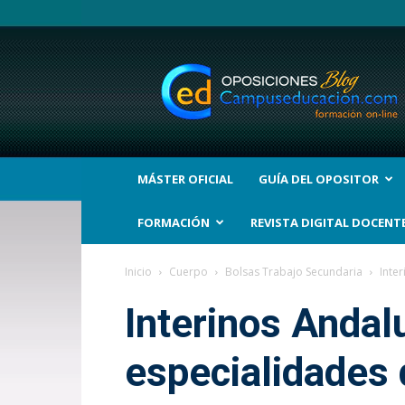
BLOG
Noticias
Oposiciones
y
bolsas
Trabajo
Interinos.
MÁSTER OFICIAL
GUÍA DEL OPOSITOR
Campuseducacion.com
FORMACIÓN
REVISTA DIGITAL DOCENT
Inicio
Cuerpo
Bolsas Trabajo Secundaria
Inte
Interinos Andalu
especialidades