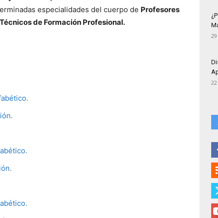
erminadas especialidades del cuerpo de
Profesores
¿P
Técnicos de Formación Profesional.
Má
29
Di
Ap
22
fabético.
ión.
abético.
ión.
abético.