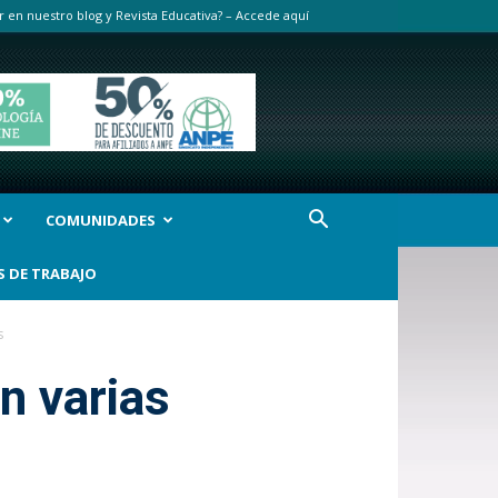
r en nuestro blog y Revista Educativa? – Accede aquí
COMUNIDADES
S DE TRABAJO
s
en varias