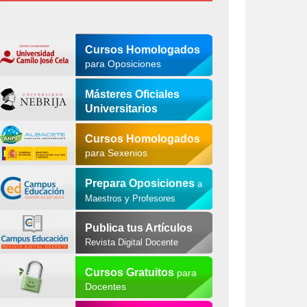
Cursos Homologados
para Oposiciones
Másteres Oficiales
Universitarios
Cursos Homologados
para Sexenios
Prepara Oposiciones
a
Maestros y Profesores
Publica tus Artículos
Revista Digital Docente
Cursos Gratuitos
para
Docentes