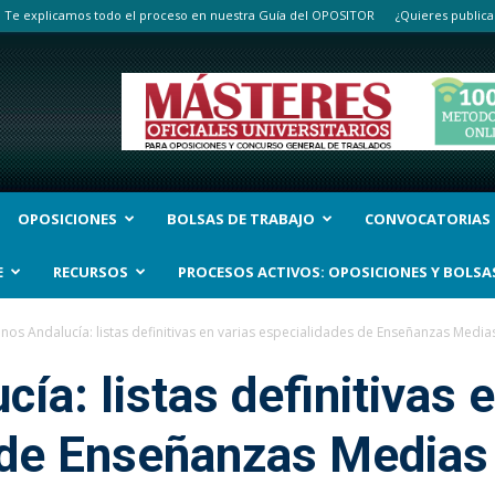
Te explicamos todo el proceso en nuestra Guía del OPOSITOR
¿Quieres publica
OPOSICIONES
BOLSAS DE TRABAJO
CONVOCATORIAS
E
RECURSOS
PROCESOS ACTIVOS: OPOSICIONES Y BOLSA
rinos Andalucía: listas definitivas en varias especialidades de Enseñanzas Media
cía: listas definitivas 
 de Enseñanzas Medias