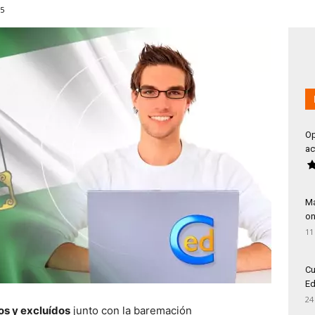
5
Op
ac
Má
on
11
Cu
Ed
24
dos y excluídos
junto con la baremación