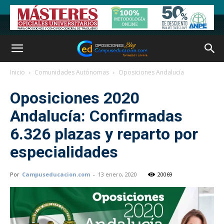
Inicio
Comunidades Autónomas
Oposiciones Andalucía
Oposiciones 2020
Andalucía: Confirmadas
6.326 plazas y reparto por
especialidades
Por
Campuseducacion.com
-
13 enero, 2020
20069