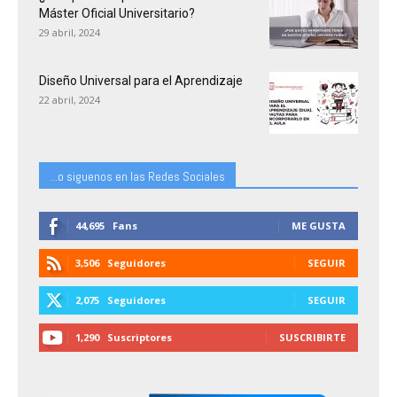
Máster Oficial Universitario?
29 abril, 2024
Diseño Universal para el Aprendizaje
22 abril, 2024
...o siguenos en las Redes Sociales
44,695
Fans
ME GUSTA
3,506
Seguidores
SEGUIR
2,075
Seguidores
SEGUIR
1,290
Suscriptores
SUSCRIBIRTE