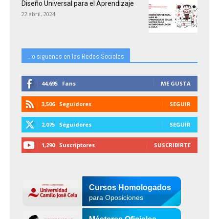
Diseño Universal para el Aprendizaje
22 abril, 2024
...o siguenos en las Redes Sociales
44,695
Fans
ME GUSTA
3,506
Seguidores
SEGUIR
2,075
Seguidores
SEGUIR
1,290
Suscriptores
SUSCRIBIRTE
Cursos Homologados
para Oposiciones