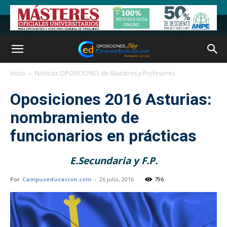
Inicio
Noticias OPOSICIONES de Maestros y Profesores
Oposiciones 2016 Asturias:
nombramiento de
funcionarios en prácticas
E.Secundaria y F.P.
Por
Campuseducacion.com
-
26 julio, 2016
796