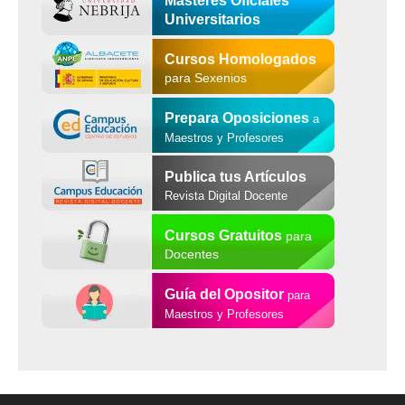
Másteres Oficiales
Universitarios
Cursos Homologados
para Sexenios
Prepara Oposiciones
a
Maestros y Profesores
Publica tus Artículos
Revista Digital Docente
Cursos Gratuitos
para
Docentes
Guía del Opositor
para
Maestros y Profesores