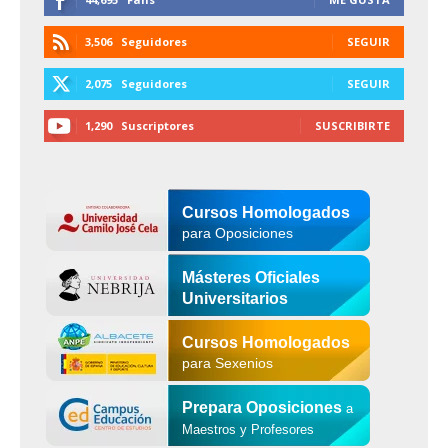
3,506
Seguidores
SEGUIR
2,075
Seguidores
SEGUIR
1,290
Suscriptores
SUSCRIBIRTE
Cursos Homologados
para Oposiciones
Másteres Oficiales
Universitarios
Cursos Homologados
para Sexenios
Prepara Oposiciones
a
Maestros y Profesores