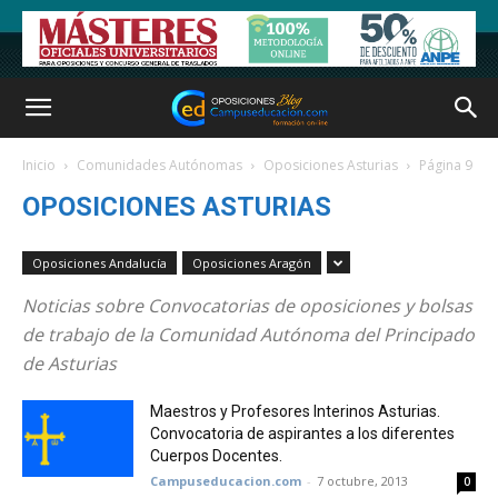
Inicio
Comunidades Autónomas
Oposiciones Asturias
Página 9
OPOSICIONES ASTURIAS
Oposiciones Andalucía
Oposiciones Aragón
Noticias sobre Convocatorias de oposiciones y bolsas
de trabajo de la Comunidad Autónoma del Principado
de Asturias
Maestros y Profesores Interinos Asturias.
Convocatoria de aspirantes a los diferentes
Cuerpos Docentes.
Campuseducacion.com
-
7 octubre, 2013
0