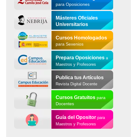
para Oposiciones
Másteres Oficiales
Universitarios
Cursos Homologados
para Sexenios
Prepara Oposiciones
a
Maestros y Profesores
Publica tus Artículos
Revista Digital Docente
Cursos Gratuitos
para
Docentes
Guía del Opositor
para
Maestros y Profesores