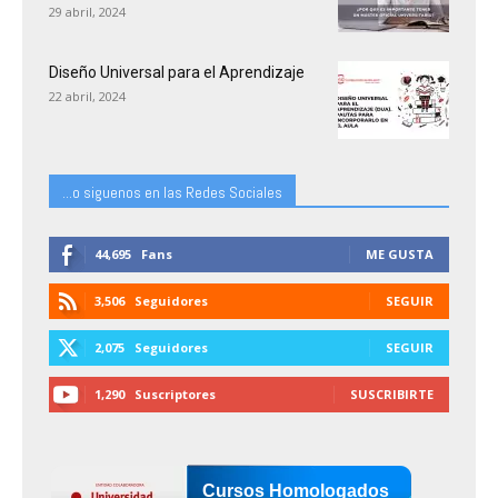
29 abril, 2024
Diseño Universal para el Aprendizaje
22 abril, 2024
...o siguenos en las Redes Sociales
44,695
Fans
ME GUSTA
3,506
Seguidores
SEGUIR
2,075
Seguidores
SEGUIR
1,290
Suscriptores
SUSCRIBIRTE
Cursos Homologados