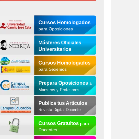
Cursos Homologados
para Oposiciones
Másteres Oficiales
Universitarios
Cursos Homologados
para Sexenios
Prepara Oposiciones
a
Maestros y Profesores
Publica tus Artículos
Revista Digital Docente
Cursos Gratuitos
para
Docentes