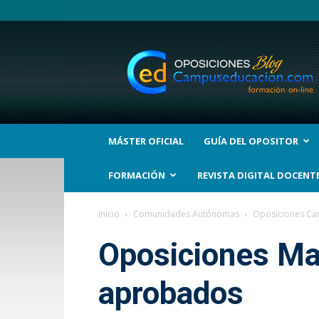
BLOG
Noticias
Oposiciones
y
bolsas
Trabajo
Interinos.
MÁSTER OFICIAL
GUÍA DEL OPOSITOR
Campuseducacion.com
FORMACIÓN
REVISTA DIGITAL DOCENT
Inicio
Comunidades Autónomas
Oposiciones Ca
Oposiciones Mae
aprobados