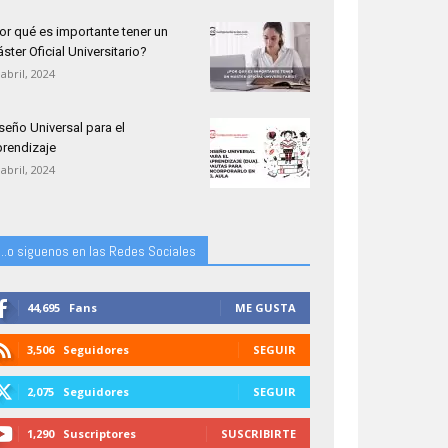
or qué es importante tener un
ster Oficial Universitario?
 abril, 2024
seño Universal para el
rendizaje
 abril, 2024
...o siguenos en las Redes Sociales
44,695
Fans
ME GUSTA
3,506
Seguidores
SEGUIR
2,075
Seguidores
SEGUIR
1,290
Suscriptores
SUSCRIBIRTE