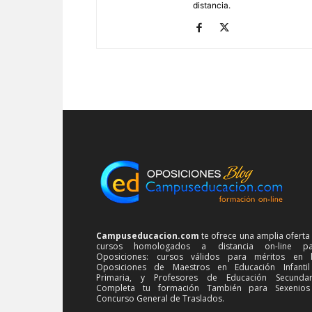
distancia.
Campuseducacion.com
te ofrece una amplia oferta
cursos homologados a distancia on-line pa
Oposiciones: cursos válidos para méritos en 
Oposiciones de Maestros en Educación Infanti
Primaria, y Profesores de Educación Secundar
Completa tu formación También para Sexenios
Concurso General de Traslados.