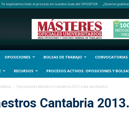
Te explicamos todo el proceso en nuestra Guía del OPOSITOR
¿Quieres publica
OPOSICIONES
BOLSAS DE TRABAJO
CONVOCATORIAS
E
RECURSOS
PROCESOS ACTIVOS: OPOSICIONES Y BOLSA
ntabria
Oposiciones Maestros Cantabria 2013. Lista aprobados
stros Cantabria 2013.