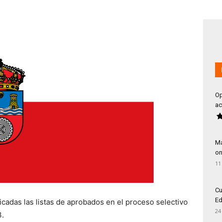
Op
ac
Má
on
11
Cu
Ed
cadas las listas de aprobados en el proceso selectivo
24
3.