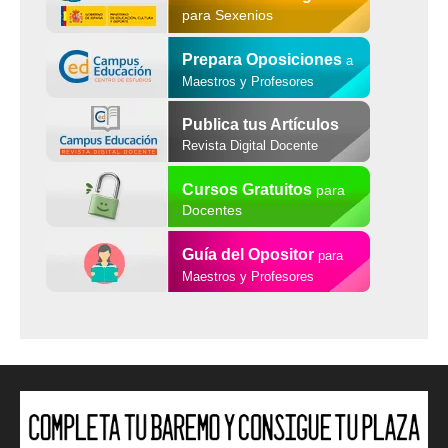
para Sexenios
Prepara Oposiciones
a
Maestros y Profesores
Publica tus Artículos
Revista Digital Docente
Cursos Gratuitos
para
Docentes
Guía del Opositor
para
Maestros y Profesores