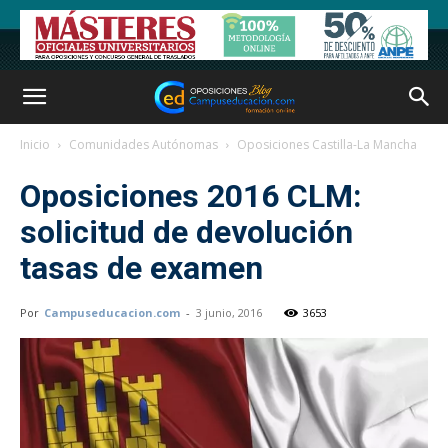
Inicio
Comunidades Autónomas
Oposiciones Castilla-La Mancha
Oposiciones 2016 CLM:
solicitud de devolución
tasas de examen
Por
Campuseducacion.com
-
3 junio, 2016
3653