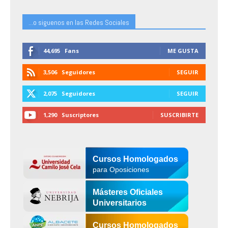
...o siguenos en las Redes Sociales
44,695
Fans
ME GUSTA
3,506
Seguidores
SEGUIR
2,075
Seguidores
SEGUIR
1,290
Suscriptores
SUSCRIBIRTE
Cursos Homologados
para Oposiciones
Másteres Oficiales
Universitarios
Cursos Homologados