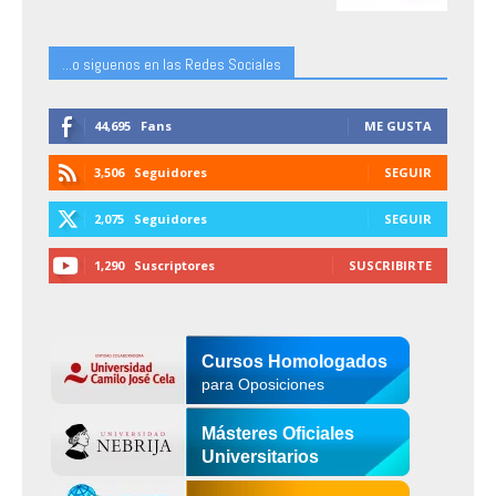
...o siguenos en las Redes Sociales
44,695
Fans
ME GUSTA
3,506
Seguidores
SEGUIR
2,075
Seguidores
SEGUIR
1,290
Suscriptores
SUSCRIBIRTE
Cursos Homologados
para Oposiciones
Másteres Oficiales
Universitarios