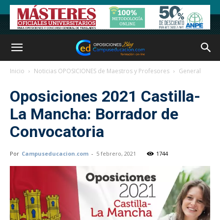
Inicio
Noticias OPOSICIONES de Maestros y Profesores
General
Oposiciones 2021 Castilla-
La Mancha: Borrador de
Convocatoria
Por
Campuseducacion.com
-
5 febrero, 2021
1744