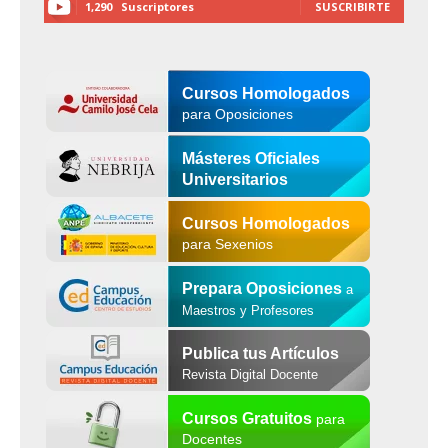
1,290
Suscriptores
SUSCRIBIRTE
Cursos Homologados
para Oposiciones
Másteres Oficiales
Universitarios
Cursos Homologados
para Sexenios
Prepara Oposiciones
a
Maestros y Profesores
Publica tus Artículos
Revista Digital Docente
Cursos Gratuitos
para
Docentes