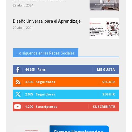
29 abril, 2024
Diseño Universal para el Aprendizaje
22 abril, 2024
...o siguenos en las Redes Sociales
44,695
Fans
ME GUSTA
3,506
Seguidores
SEGUIR
2,075
Seguidores
SEGUIR
1,290
Suscriptores
SUSCRIBIRTE
Cursos Homologados