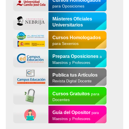
para Oposiciones
Másteres Oficiales
Universitarios
Cursos Homologados
para Sexenios
Prepara Oposiciones
a
Maestros y Profesores
Publica tus Artículos
Revista Digital Docente
Cursos Gratuitos
para
Docentes
Guía del Opositor
para
Maestros y Profesores