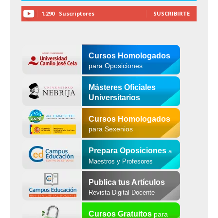
1,290
Suscriptores
SUSCRIBIRTE
Cursos Homologados
para Oposiciones
Másteres Oficiales
Universitarios
Cursos Homologados
para Sexenios
Prepara Oposiciones
a
Maestros y Profesores
Publica tus Artículos
Revista Digital Docente
Cursos Gratuitos
para