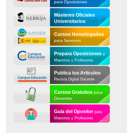
para Oposiciones
Másteres Oficiales
Universitarios
Cursos Homologados
para Sexenios
Prepara Oposiciones
a
Maestros y Profesores
Publica tus Artículos
Revista Digital Docente
Cursos Gratuitos
para
Docentes
Guía del Opositor
para
Maestros y Profesores