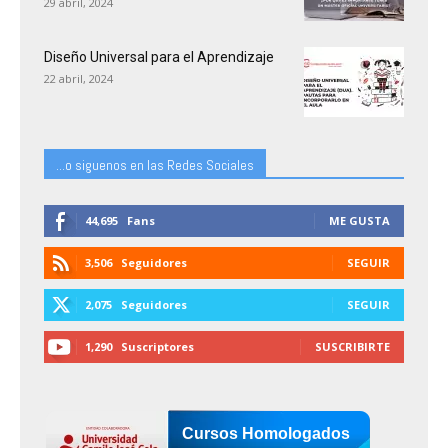
29 abril, 2024
Diseño Universal para el Aprendizaje
22 abril, 2024
...o siguenos en las Redes Sociales
44,695
Fans
ME GUSTA
3,506
Seguidores
SEGUIR
2,075
Seguidores
SEGUIR
1,290
Suscriptores
SUSCRIBIRTE
Cursos Homologados