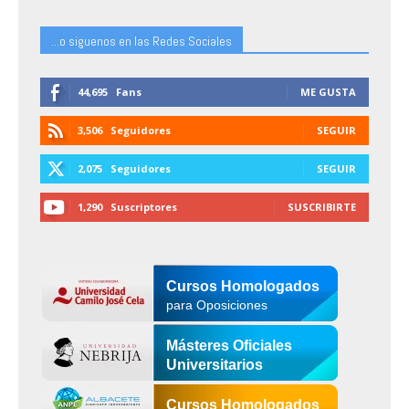
...o siguenos en las Redes Sociales
44,695
Fans
ME GUSTA
3,506
Seguidores
SEGUIR
2,075
Seguidores
SEGUIR
1,290
Suscriptores
SUSCRIBIRTE
Cursos Homologados
para Oposiciones
Másteres Oficiales
Universitarios
Cursos Homologados