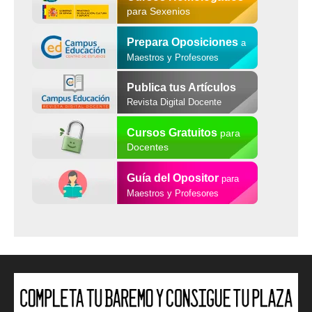
para Sexenios
Prepara Oposiciones
a
Maestros y Profesores
Publica tus Artículos
Revista Digital Docente
Cursos Gratuitos
para
Docentes
Guía del Opositor
para
Maestros y Profesores