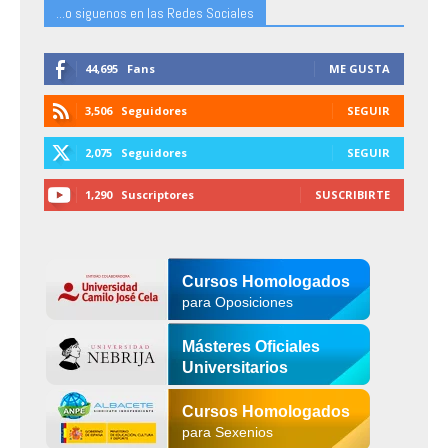
...o siguenos en las Redes Sociales
44,695
Fans
ME GUSTA
3,506
Seguidores
SEGUIR
2,075
Seguidores
SEGUIR
1,290
Suscriptores
SUSCRIBIRTE
Cursos Homologados
para Oposiciones
Másteres Oficiales
Universitarios
Cursos Homologados
para Sexenios