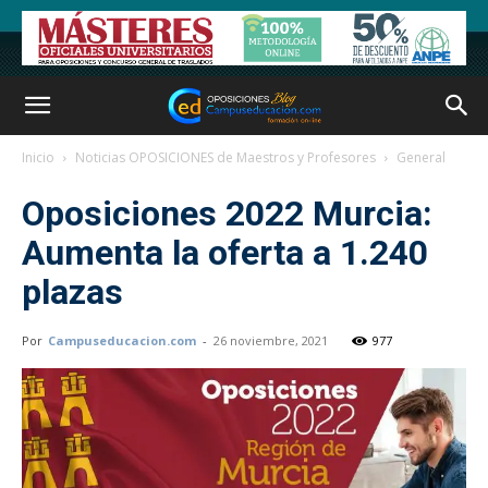
Inicio
Noticias OPOSICIONES de Maestros y Profesores
General
Oposiciones 2022 Murcia:
Aumenta la oferta a 1.240
plazas
Por
Campuseducacion.com
-
26 noviembre, 2021
977