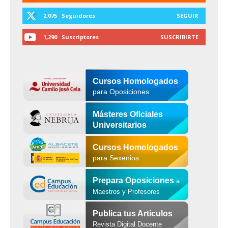
2,075
Seguidores
SEGUIR
1,290
Suscriptores
SUSCRIBIRTE
Cursos Homologados
para Oposiciones
Másteres Oficiales
Universitarios
Cursos Homologados
para Sexenios
Prepara Oposiciones
a
Maestros y Profesores
Publica tus Artículos
Revista Digital Docente