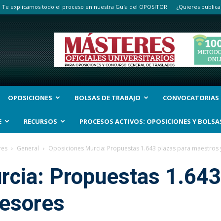
Te explicamos todo el proceso en nuestra Guía del OPOSITOR
¿Quieres publica
OPOSICIONES
BOLSAS DE TRABAJO
CONVOCATORIAS
E
RECURSOS
PROCESOS ACTIVOS: OPOSICIONES Y BOLSA
res
General
Oposiciones Murcia: Propuestas 1.643 plazas para maestros 
cia: Propuestas 1.643
fesores