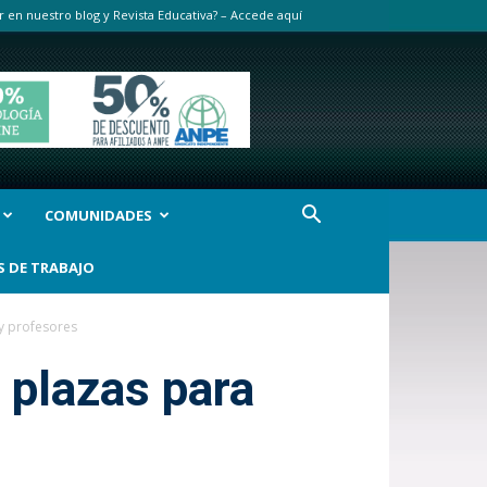
r en nuestro blog y Revista Educativa? – Accede aquí
COMUNIDADES
S DE TRABAJO
y profesores
 plazas para