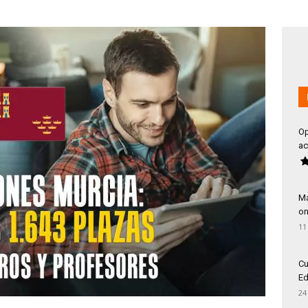
Op
ac
Má
on
11
Cu
Ed
24