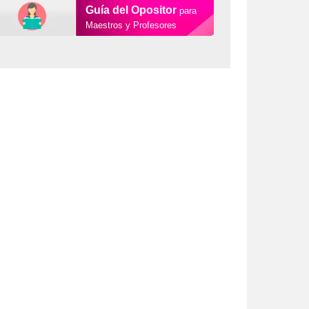
Guía del Opositor
para
Maestros y Profesores