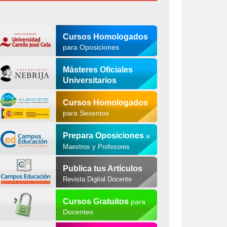
Cursos Homologados
para Oposiciones
Másteres Oficiales
Universitarios
Cursos Homologados
para Sexenios
Prepara Oposiciones
a
Maestros y Profesores
Publica tus Artículos
Revista Digital Docente
Cursos Gratuitos
para
Docentes