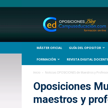
BLOG
Noticias
Oposiciones
y
bolsas
Trabajo
Interinos.
MÁSTER OFICIAL
GUÍA DEL OPOSITOR
Campuseducacion.com
FORMACIÓN
REVISTA DIGITAL DOCENT
Inicio
Noticias OPOSICIONES de Maestros y Profeso
Oposiciones Mur
maestros y pro