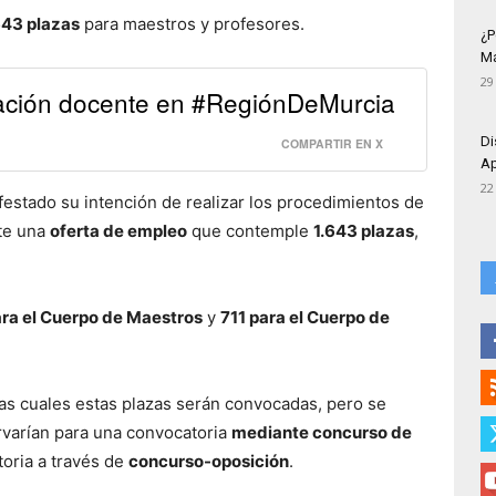
643 plazas
para maestros y profesores.
¿P
Má
29
ización docente en #RegiónDeMurcia
Di
COMPARTIR EN X
Ap
22
festado su intención de realizar los procedimientos de
nte una
oferta de empleo
que contemple
1.643 plazas
,
ra el Cuerpo de Maestros
y
711 para el Cuerpo de
as cuales estas plazas serán convocadas, pero se
varían para una convocatoria
mediante concurso de
oria a través de
concurso-oposición
.