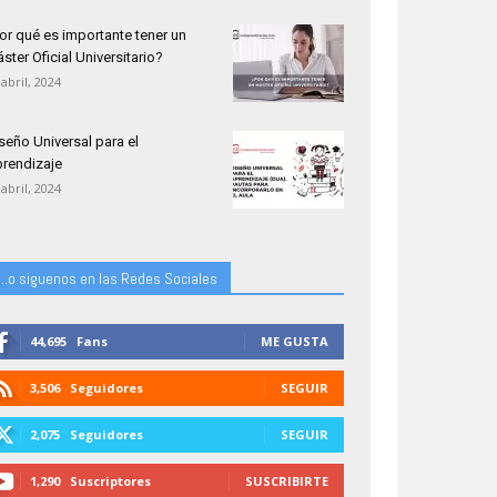
or qué es importante tener un
ster Oficial Universitario?
 abril, 2024
seño Universal para el
rendizaje
 abril, 2024
...o siguenos en las Redes Sociales
44,695
Fans
ME GUSTA
3,506
Seguidores
SEGUIR
2,075
Seguidores
SEGUIR
1,290
Suscriptores
SUSCRIBIRTE