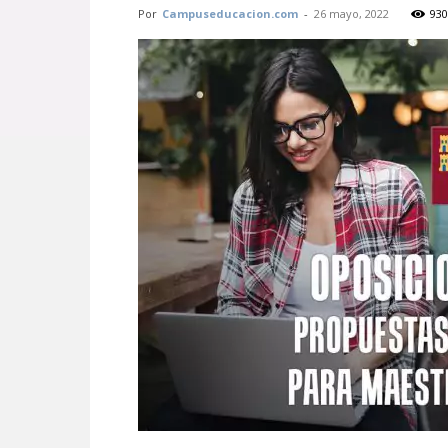
Por
Campuseducacion.com
-
26 mayo, 2022
930