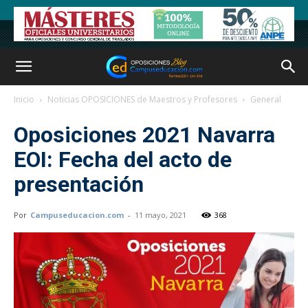
Inicio
Noticias OPOSICIONES de Maestros y Profesores
General
Oposiciones 2021 Navarra
EOI: Fecha del acto de
presentación
Por
Campuseducacion.com
-
11 mayo, 2021
368