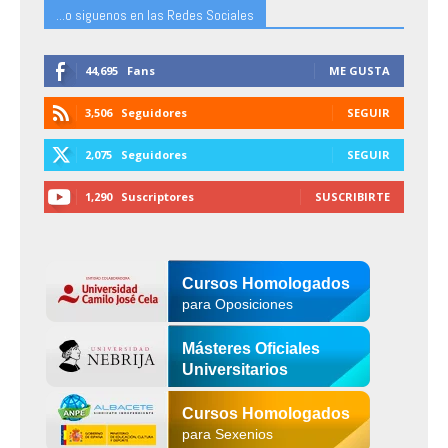
...o siguenos en las Redes Sociales
44,695
Fans
ME GUSTA
3,506
Seguidores
SEGUIR
2,075
Seguidores
SEGUIR
1,290
Suscriptores
SUSCRIBIRTE
Cursos Homologados
para Oposiciones
Másteres Oficiales
Universitarios
Cursos Homologados
para Sexenios