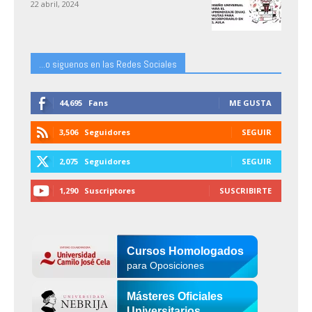
22 abril, 2024
...o siguenos en las Redes Sociales
44,695
Fans
ME GUSTA
3,506
Seguidores
SEGUIR
2,075
Seguidores
SEGUIR
1,290
Suscriptores
SUSCRIBIRTE
Cursos Homologados
para Oposiciones
Másteres Oficiales
Universitarios