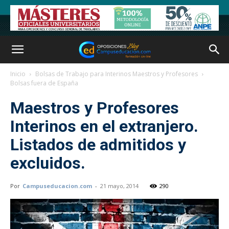
Inicio
Bolsas de Trabajo para Interinos Maestros y Profesores
Bolsas fuera de España
Maestros y Profesores
Interinos en el extranjero.
Listados de admitidos y
excluidos.
Por
Campuseducacion.com
-
21 mayo, 2014
290