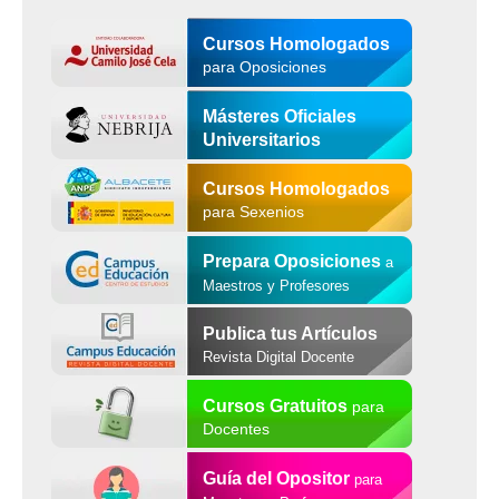
Cursos Homologados
para Oposiciones
Másteres Oficiales
Universitarios
Cursos Homologados
para Sexenios
Prepara Oposiciones
a
Maestros y Profesores
Publica tus Artículos
Revista Digital Docente
Cursos Gratuitos
para
Docentes
Guía del Opositor
para