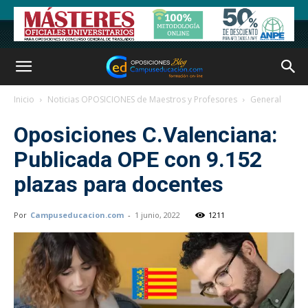
Inicio
Noticias OPOSICIONES de Maestros y Profesores
General
Oposiciones C.Valenciana:
Publicada OPE con 9.152
plazas para docentes
Por
Campuseducacion.com
-
1 junio, 2022
1211