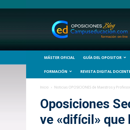
BLOG
Noticias
Oposiciones
y
bolsas
Trabajo
Interinos.
MÁSTER OFICIAL
GUÍA DEL OPOSITOR
Campuseducacion.com
FORMACIÓN
REVISTA DIGITAL DOCENT
Inicio
Noticias OPOSICIONES de Maestros y Profeso
Oposiciones Se
ve «difícil» que