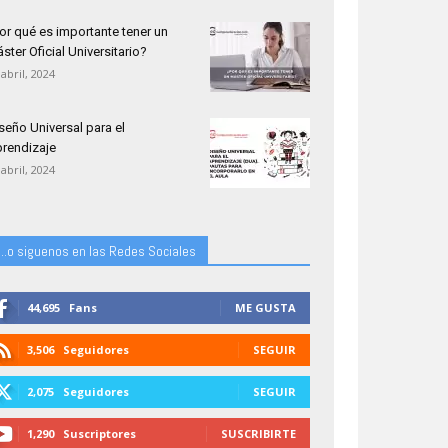
or qué es importante tener un
ster Oficial Universitario?
 abril, 2024
seño Universal para el
rendizaje
 abril, 2024
...o siguenos en las Redes Sociales
44,695
Fans
ME GUSTA
3,506
Seguidores
SEGUIR
2,075
Seguidores
SEGUIR
1,290
Suscriptores
SUSCRIBIRTE