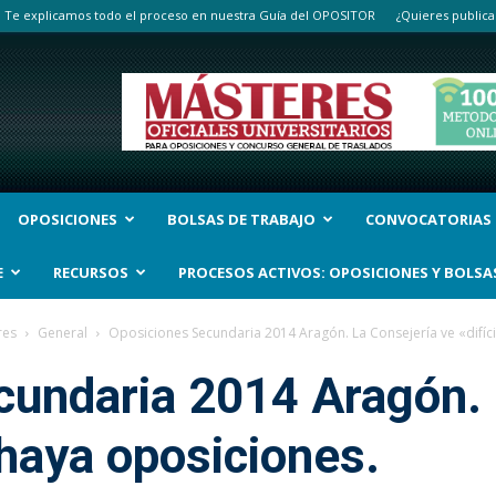
Te explicamos todo el proceso en nuestra Guía del OPOSITOR
¿Quieres publica
OPOSICIONES
BOLSAS DE TRABAJO
CONVOCATORIAS
E
RECURSOS
PROCESOS ACTIVOS: OPOSICIONES Y BOLSA
res
General
Oposiciones Secundaria 2014 Aragón. La Consejería ve «difíci
cundaria 2014 Aragón. 
 haya oposiciones.