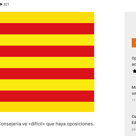
221
Op
ac
Má
on
11
Cu
Ed
Consejería ve «difícil» que haya oposiciones.
24