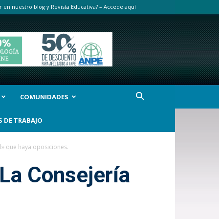
r en nuestro blog y Revista Educativa? – Accede aquí
COMUNIDADES
S DE TRABAJO
l» que haya oposiciones.
La Consejería