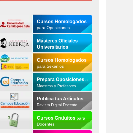
Cursos Homologados
para Oposiciones
Másteres Oficiales
Universitarios
Cursos Homologados
para Sexenios
Prepara Oposiciones
a
Maestros y Profesores
Publica tus Artículos
Revista Digital Docente
Cursos Gratuitos
para
Docentes