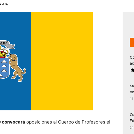
476
Op
ac
Má
on
11
Cu
Ed
O convocará
oposiciones al Cuerpo de Profesores el
24