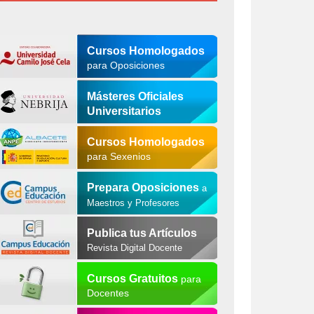
Cursos Homologados
para Oposiciones
Másteres Oficiales
Universitarios
Cursos Homologados
para Sexenios
Prepara Oposiciones
a
Maestros y Profesores
Publica tus Artículos
Revista Digital Docente
Cursos Gratuitos
para
Docentes