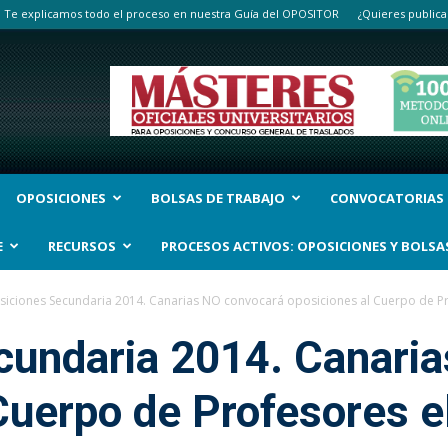
Te explicamos todo el proceso en nuestra Guía del OPOSITOR
¿Quieres publica
OPOSICIONES
BOLSAS DE TRABAJO
CONVOCATORIAS
E
RECURSOS
PROCESOS ACTIVOS: OPOSICIONES Y BOLSA
iciones Secundaria 2014. Canarias NO convocará oposiciones al Cuerpo de Pro
cundaria 2014. Canari
Cuerpo de Profesores e