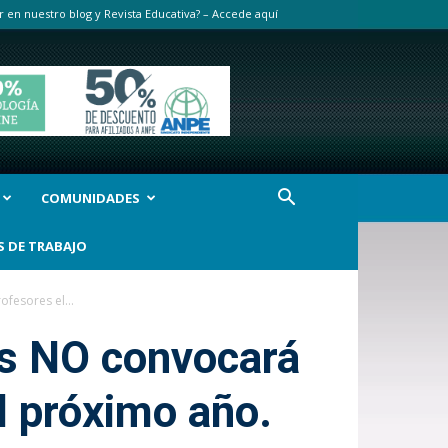
r en nuestro blog y Revista Educativa? – Accede aquí
COMUNIDADES
S DE TRABAJO
fesores el...
as NO convocará
l próximo año.