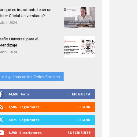
or qué es importante tener un
ster Oficial Universitario?
 abril, 2024
seño Universal para el
rendizaje
 abril, 2024
...o siguenos en las Redes Sociales
44,695
Fans
ME GUSTA
3,506
Seguidores
SEGUIR
2,075
Seguidores
SEGUIR
1,290
Suscriptores
SUSCRIBIRTE