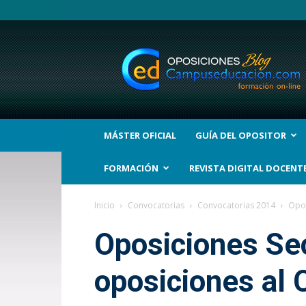
BLOG
Noticias
Oposiciones
y
bolsas
Trabajo
Interinos.
MÁSTER OFICIAL
GUÍA DEL OPOSITOR
Campuseducacion.com
FORMACIÓN
REVISTA DIGITAL DOCENT
Inicio
Convocatorias
Convocatorias 2014
Opos
Oposiciones Se
oposiciones al 