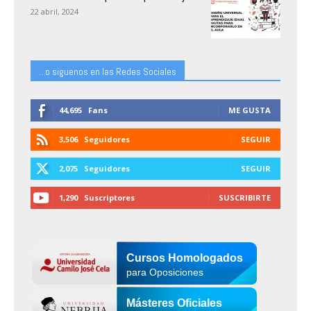
22 abril, 2024
...o siguenos en las Redes Sociales
44,695
Fans
ME GUSTA
3,506
Seguidores
SEGUIR
2,075
Seguidores
SEGUIR
1,290
Suscriptores
SUSCRIBIRTE
Cursos Homologados
para Oposiciones
Másteres Oficiales