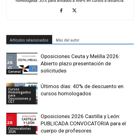
homologada: 30% para afiliados a ANPE en cursos a distancia.
Artículos relacionados
Más del autor
Oposiciones Ceuta y Melilla 2026:
Abierto plazo presentación de
solicitudes
General
Últimos días: 40% de descuento en
Cursos
Homologados
cursos homologados
para
Oposiciones y
CGT
Oposiciones 2026 Castilla y León:
PUBLICADA CONVOCATORIA para el
Convocatorias
cuerpo de profesores
2026