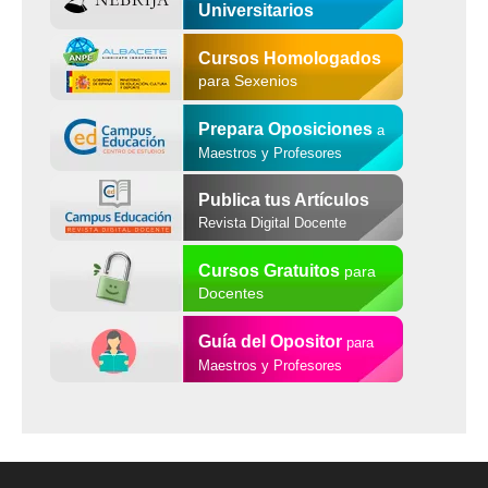
Universitarios
Cursos Homologados
para Sexenios
Prepara Oposiciones
a
Maestros y Profesores
Publica tus Artículos
Revista Digital Docente
Cursos Gratuitos
para
Docentes
Guía del Opositor
para
Maestros y Profesores