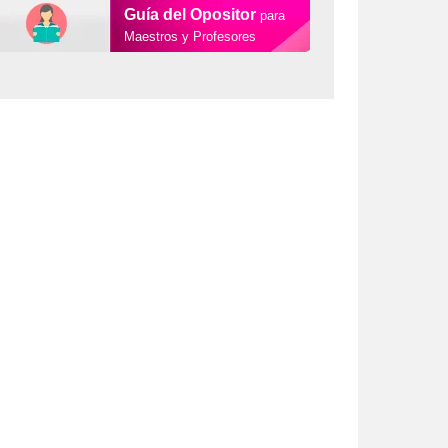
Guía del Opositor
para
Maestros y Profesores