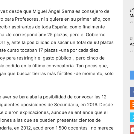
¿P
a vez desde que Miguel Ángel Serna es consejero de
Má
o para Profesores, ni siquiera en su primer año, con
29
ecibir aspirantes de toda España, como finalmente
a «le correspondían» 25 plazas, pero el Gobierno
Di
11 y, ante la posibilidad de sacar un total de 90 plazas
Ap
ste curso tocaban 17 plazas -una por cada diez
22
y para restringir el gasto público-, pero cinco de
bía cedido en la última convocatoria. Tan pocas que,
ngan que buscar tierras más fértiles -de momento, solo
 ayer se barajaba la posibilidad de convocar las 12
siguientes oposiciones de Secundaria, en 2016. Desde
se dieron explicaciones, aunque se entiende que el
iones a las que se pueden presentar cientos de
ndaria, en 2012, acudieron 1.500 docentes- no merece