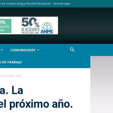
r en nuestro blog y Revista Educativa? – Accede aquí
COMUNIDADES
S DE TRABAJO
el próximo año.
a. La
el próximo año.