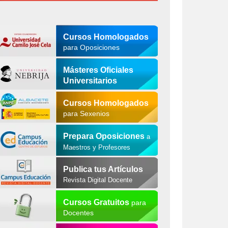
Cursos Homologados
para Oposiciones
Másteres Oficiales
Universitarios
Cursos Homologados
para Sexenios
Prepara Oposiciones
a
Maestros y Profesores
Publica tus Artículos
Revista Digital Docente
Cursos Gratuitos
para
Docentes