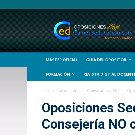
BLOG
Noticias
Oposiciones
y
bolsas
Trabajo
Interinos.
MÁSTER OFICIAL
GUÍA DEL OPOSITOR
Campuseducacion.com
FORMACIÓN
REVISTA DIGITAL DOCENT
Inicio
Convocatorias
Convocatorias 2014
Opos
Oposiciones Se
Consejería NO c