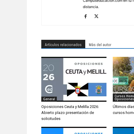
Campuseducacion.com en tu fo
distancia.
Artículos relacionados
Más del autor
Cursos Hom
General
Oposiciones
Oposiciones Ceuta y Melilla 2026:
Últimos día
Abierto plazo presentación de
cursos hom
solicitudes