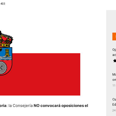
403
Op
ac
Má
on
11
Cu
Ed
bria
: la Consejería
NO convocará oposiciones el
24