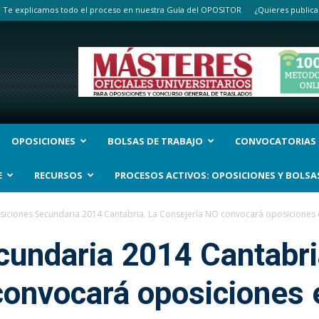
Te explicamos todo el proceso en nuestra Guía del OPOSITOR
¿Quieres publica
OPOSICIONES
BOLSAS DE TRABAJO
CONVOCATORIAS
E
RECURSOS
PROCESOS ACTIVOS: OPOSICIONES Y BOLSA
iciones Secundaria 2014 Cantabria. La Consejería NO convocará oposiciones 
cundaria 2014 Cantabri
onvocará oposiciones 