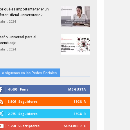
or qué es importante tener un
ster Oficial Universitario?
 abril, 2024
seño Universal para el
rendizaje
 abril, 2024
...o siguenos en las Redes Sociales
44,695
Fans
ME GUSTA
3,506
Seguidores
SEGUIR
2,075
Seguidores
SEGUIR
1,290
Suscriptores
SUSCRIBIRTE