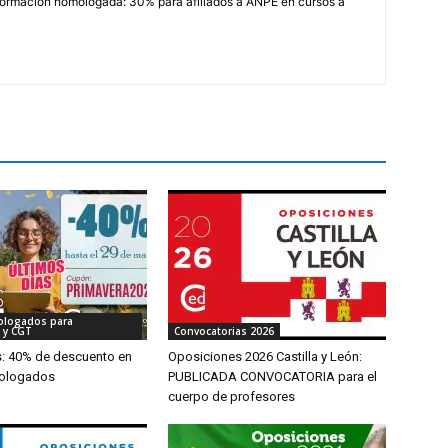
rmación homologada: 30% para afiliados a ANPE en cursos a
ologados para
 y CGT
Convocatorias 2026
s: 40% de descuento en
Oposiciones 2026 Castilla y León:
ologados
PUBLICADA CONVOCATORIA para el
cuerpo de profesores