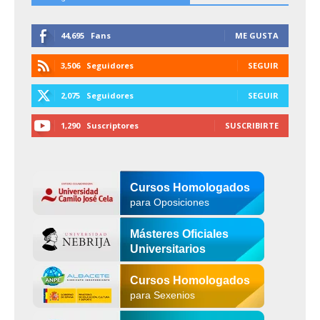
44,695
Fans
ME GUSTA
3,506
Seguidores
SEGUIR
2,075
Seguidores
SEGUIR
1,290
Suscriptores
SUSCRIBIRTE
Cursos Homologados
para Oposiciones
Másteres Oficiales
Universitarios
Cursos Homologados
para Sexenios