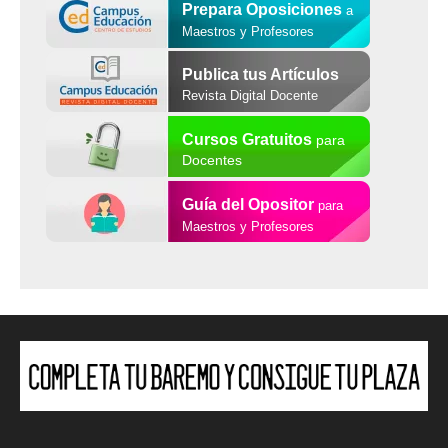
Prepara Oposiciones
a
Maestros y Profesores
Publica tus Artículos
Revista Digital Docente
Cursos Gratuitos
para
Docentes
Guía del Opositor
para
Maestros y Profesores