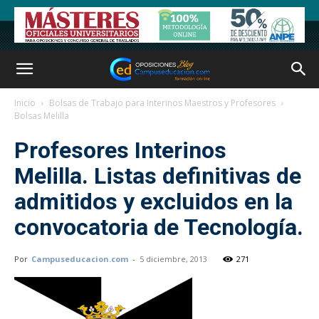
Inicio
Bolsas de Trabajo para Interinos Maestros y Profesores
Bolsas Melilla
Profesores Interinos
Melilla. Listas definitivas de
admitidos y excluidos en la
convocatoria de Tecnología.
Por
Campuseducacion.com
-
5 diciembre, 2013
271