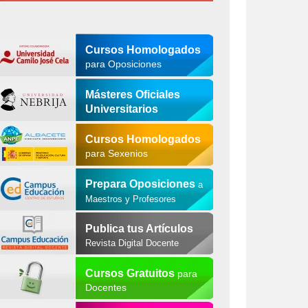
Cursos Homologados
para Oposiciones
Másteres Oficiales
Universitarios
Cursos Homologados
para Sexenios
Prepara Oposiciones
a
Maestros y Profesores
Publica tus Artículos
Revista Digital Docente
Cursos Gratuitos
para
Docentes