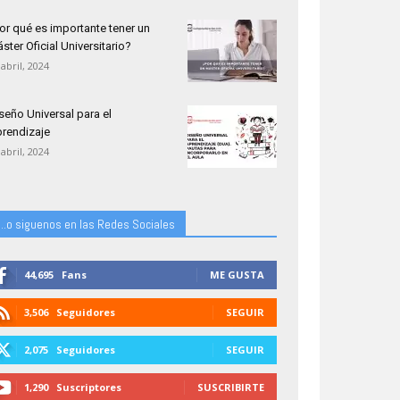
or qué es importante tener un
ster Oficial Universitario?
 abril, 2024
seño Universal para el
rendizaje
 abril, 2024
...o siguenos en las Redes Sociales
44,695
Fans
ME GUSTA
3,506
Seguidores
SEGUIR
2,075
Seguidores
SEGUIR
1,290
Suscriptores
SUSCRIBIRTE