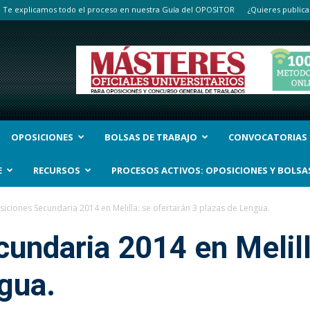
Te explicamos todo el proceso en nuestra Guía del OPOSITOR
¿Quieres publica
OPOSICIONES
BOLSAS DE TRABAJO
CONVOCATORIAS
E
RECURSOS
PROCESOS ACTIVOS: OPOSICIONES Y BOLSA
iciones Secundaria 2014 en Melilla: se ofertarán 3 plazas de Lengua.
undaria 2014 en Melill
gua.