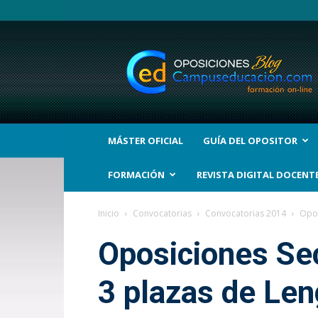
BLOG
Noticias
Oposiciones
y
bolsas
Trabajo
Interinos.
MÁSTER OFICIAL
GUÍA DEL OPOSITOR
Campuseducacion.com
FORMACIÓN
REVISTA DIGITAL DOCENT
Inicio
Convocatorias
Convocatorias 2014
Opos
Oposiciones Sec
3 plazas de Len