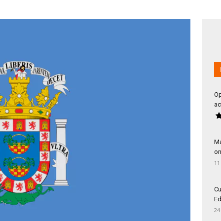
Op
ac
Má
on
11
Cu
Ed
24