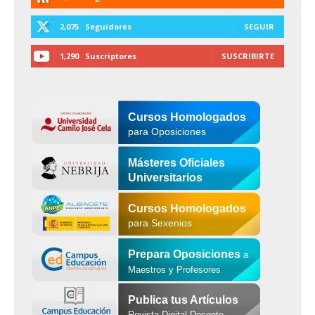
2,075
Seguidores
SEGUIR
1,290
Suscriptores
SUSCRIBIRTE
Cursos Homologados
para Oposiciones
Másteres Oficiales
Universitarios
Cursos Homologados
para Sexenios
Prepara Oposiciones
a
Maestros y Profesores
Publica tus Artículos
Revista Digital Docente