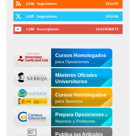
3,506
Seguidores
SEGUIR
2,075
Seguidores
SEGUIR
1,290
Suscriptores
SUSCRIBIRTE
Cursos Homologados
para Oposiciones
Másteres Oficiales
Universitarios
Cursos Homologados
para Sexenios
Prepara Oposiciones
a
Maestros y Profesores
Publica tus Artículos